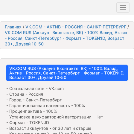
Toggl
navig
Главная
/
VK.COM - АКТИВ - РОССИЯ - САНКТ-ПЕТЕРБУРГ
/
VK.COM RUS (Аккаунт Вконтакте, ВК) - 100% Валид, Актив
- Россия, Санкт-Петербург - Формат - TOKEN:ID, Возраст
30+, Друзей 10-50
VK.COM RUS (Аккаунт Вконтакте, ВК) - 100% Валид,
Актив - Россия, Санкт-Петербург - Формат - TOKEN:ID,
Возраст 30+, Друзей 10-50
- Социальная сеть - VK.com
- Страна - Россия
- Город - Санкт-Петербург
- Гарантированная валидность - 100%
- Процент актива - 100%
- Установка двухфакторной авторизации - Нет
- Формат - TOKEN:ID
- Возраст аккаунтов - от 30 лет и старше
- Количество друзей - от 10 до 50 друзей